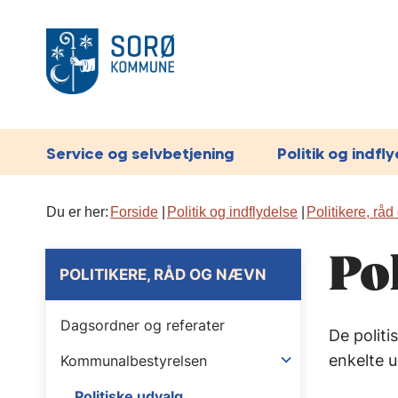
Service og selvbetjening
Politik og indfl
Du er her:
Forside
Politik og indflydelse
Politikere, rå
Po
POLITIKERE, RÅD OG NÆVN
Dagsordner og referater
De polit
enkelte 
Kommunalbestyrelsen
Politiske udvalg