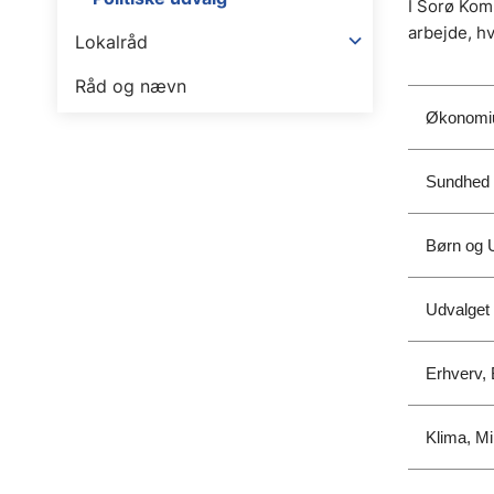
I Sorø Kom
arbejde, h
Lokalråd
Råd og nævn
Økonomiu
Sundhed 
Børn og 
Udvalget f
Erhverv, 
Klima, Mi