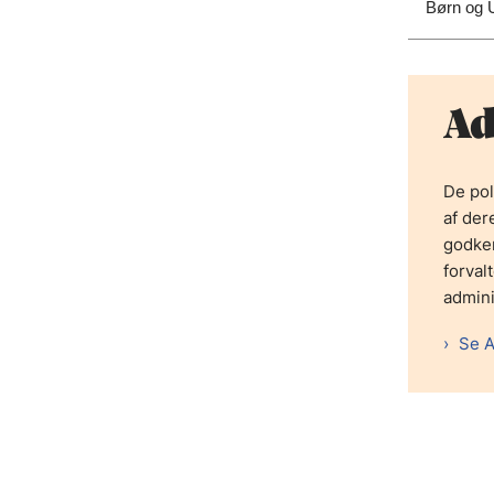
Børn og 
Ad
De pol
af de
godken
forval
admini
Se A