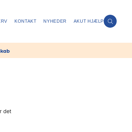
ERV
KONTAKT
NYHEDER
AKUT HJÆLP
skab
r det