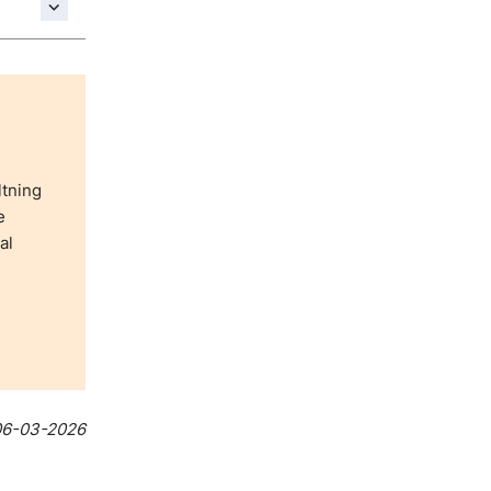
ltning
e
al
06-03-2026