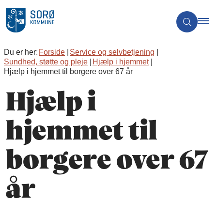
Du er her:
Forside
Service og selvbetjening
Sundhed, støtte og pleje
Hjælp i hjemmet
Hjælp i hjemmet til borgere over 67 år
Hjælp i
hjemmet til
borgere over 67
år