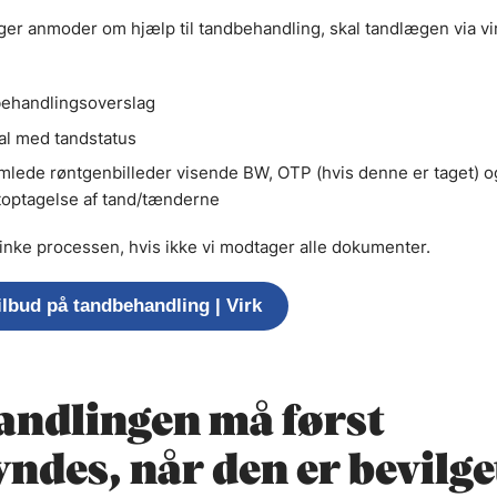
ger anmoder om hjælp til tandbehandling, skal tandlægen via vi
ehandlingsoverslag
al med tandstatus
mlede røntgenbilleder visende BW, OTP (hvis denne er taget) o
toptagelse af tand/tænderne
rsinke processen, hvis ikke vi modtager alle dokumenter.
ilbud på tandbehandling | Virk
andlingen må først
ndes, når den er bevilge