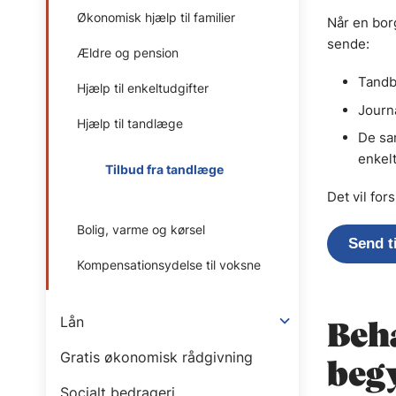
Økonomisk hjælp til familier
Når en bor
sende:
Ældre og pension
Tandb
Hjælp til enkeltudgifter
Journ
Hjælp til tandlæge
De sa
enkel
Tilbud fra tandlæge
Det vil fo
Bolig, varme og kørsel
Send t
Kompensationsydelse til voksne
Lån
Beh
Gratis økonomisk rådgivning
begy
Socialt bedrageri