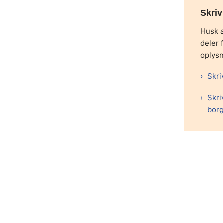
Skriv 
Husk a
deler 
oplysn
Skri
Skriv
borg