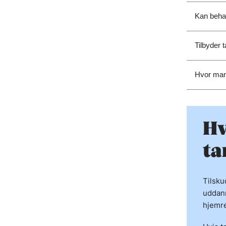
Kan beha
Tilbyder 
Hvor man
Hv
ta
Tilsku
uddann
hjemre