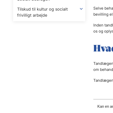
Selve beha
Tilskud til kultur og socialt
bevilling e
frivilligt arbejde
Inden tand
os og oply
Hvad
Tandlægen 
om behand
Tandlægen s
Kan en an