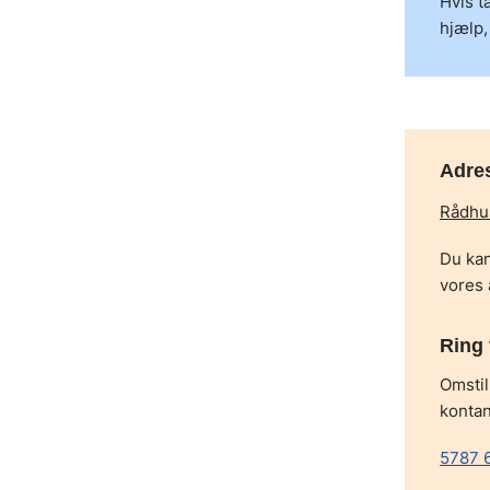
Hvis t
hjælp,
Adre
Rådhus
Du kan
vores 
Ring 
Omstil
kontan
5787 