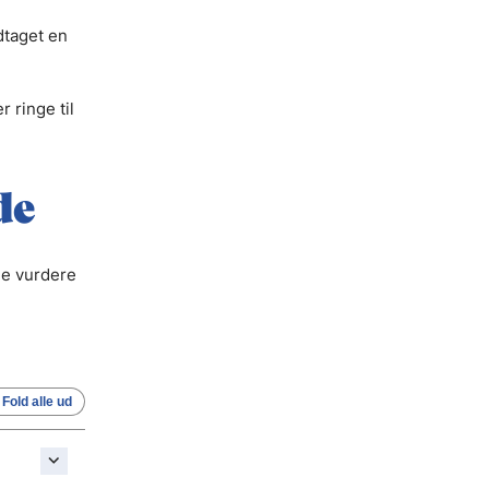
dtaget en
 ringe til
de
ne vurdere
Fold alle ud