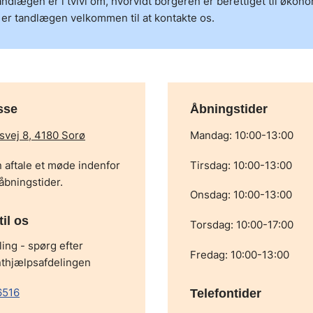
andlægen er i tvivl om, hvorvidt borgeren er berettiget til økon
 er tandlægen velkommen til at kontakte os.
sse
Åbningstider
vej 8, 4180 Sorø
Mandag: 10:00-13:00
 aftale et møde indenfor
Tirsdag: 10:00-13:00
åbningstider.
Onsdag: 10:00-13:00
til os
Torsdag: 10:00-17:00
ling - spørg efter
Fredag: 10:00-13:00
thjælpsafdelingen
6516
Telefontider