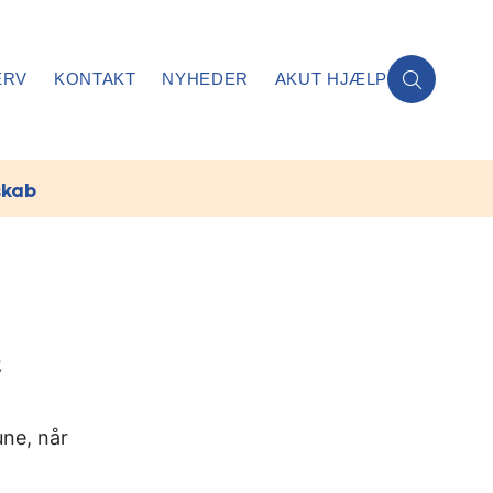
ERV
KONTAKT
NYHEDER
AKUT HJÆLP
skab
e
ne, når