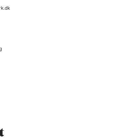
rk.dk
g
t