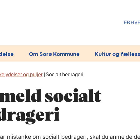
ERHV
ydelse
Om Sorø Kommune
Kultur og fælles
e ydelser og puljer
Socialt bedrageri
meld socialt
drageri
ar mistanke om socialt bedrageri, skal du anmelde det