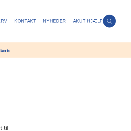
ERV
KONTAKT
NYHEDER
AKUT HJÆLP
skab
 til