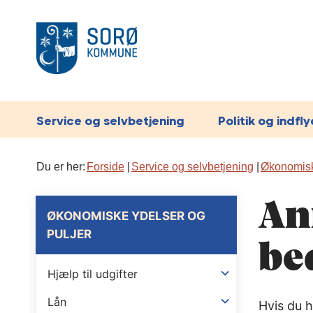
Service og selvbetjening
Politik og indfl
Du er her:
Forside
Service og selvbetjening
Økonomisk
An
ØKONOMISKE YDELSER OG
PULJER
be
Hjælp til udgifter
Lån
Hvis du h