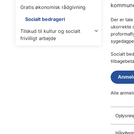
kommune
Gratis økonomisk rådgivning
Socialt bedrageri
Der er tal
ukorrekte o
Tilskud til kultur og socialt
proformafly
frivilligt arbejde
sygedagpe
Socialt bed
tilbagebeta
Anmeld
Alle anmeld
Oplysning
Håndteri