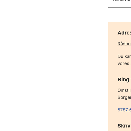
Adre
Rådhus
Du kan
vores 
Ring 
Omstil
Borge
5787 
Skriv 