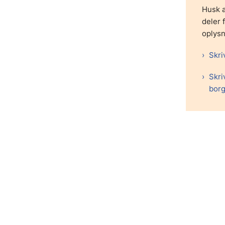
Husk a
deler 
oplysn
Skri
Skriv
borg