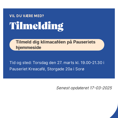
VIL DU VÆRE MED?
Tilmelding
Tilmeld dig klimacaféen på Pauseriets
hjemmeside
Tid og sted: Torsdag den 27. marts kl. 19.00-21.30 i
Pauseriet Kreacafé, Storgade 20a i Sorø
Senest opdateret
17-03-2025