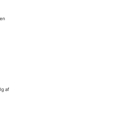
 en
lg af