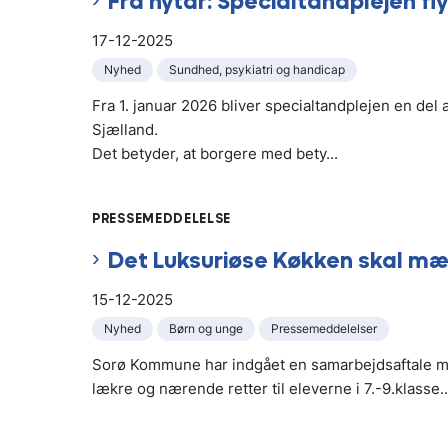
Fra nytår: Specialtandplejen f
17-12-2025
Nyhed
Sundhed, psykiatri og handicap
Fra 1. januar 2026 bliver specialtandplejen en de
Sjælland.
Det betyder, at borgere med bety...
PRESSEMEDDELELSE
Det Luksuriøse Køkken skal mæ
15-12-2025
Nyhed
Børn og unge
Pressemeddelelser
Sorø Kommune har indgået en samarbejdsaftale me
lækre og nærende retter til eleverne i 7.-9.klasse..