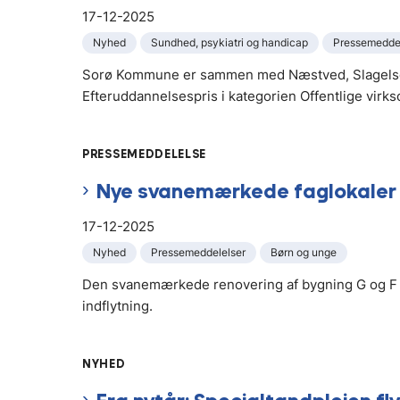
17-12-2025
Nyhed
Sundhed, psykiatri og handicap
Pressemeddel
Sorø Kommune er sammen med Næstved, Slagelse
Efteruddannelsespris i kategorien Offentlige virk
PRESSEMEDDELELSE
Nye svanemærkede faglokaler 
17-12-2025
Nyhed
Pressemeddelelser
Børn og unge
Den svanemærkede renovering af bygning G og F på
indflytning.
NYHED