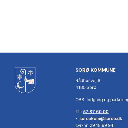
SORØ KOMMUNE
Rådhusvej 8
4180 Sorø
OBS. Indgang og parkerin
Tlf:
57 87 60 00
soroekom@soroe.dk
cvr-nr. 29 18 99 94