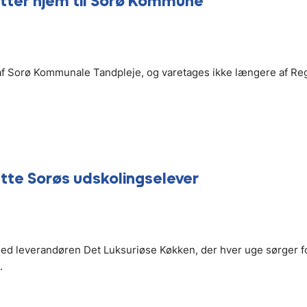
lytter hjem til Sorø Kommune
l af Sorø Kommunale Tandpleje, og varetages ikke længere af Re
tte Sorøs udskolingselever
d leverandøren Det Luksuriøse Køkken, der hver uge sørger f
.