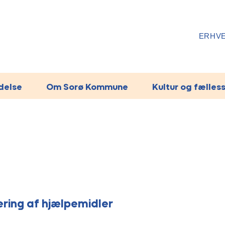
ERHV
ydelse
Om Sorø Kommune
Kultur og fælles
ering af hjælpemidler