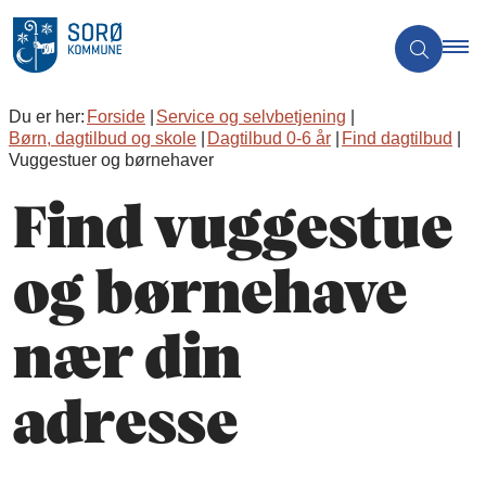
Du er her:
Forside
Service og selvbetjening
Børn, dagtilbud og skole
Dagtilbud 0-6 år
Find dagtilbud
Vuggestuer og børnehaver
Find vuggestue
og børnehave
nær din
adresse