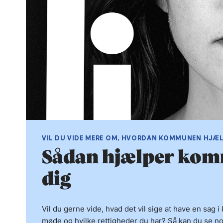
VIL DU VIDE MERE OM, HVORDAN KOMMUNEN HJÆL
Sådan hjælper ko
dig
Vil du gerne vide, hvad det vil sige at have en sa
møde og hvilke rettigheder du har? Så kan du se no