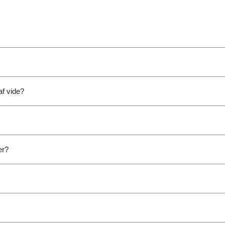
af vide?
er?