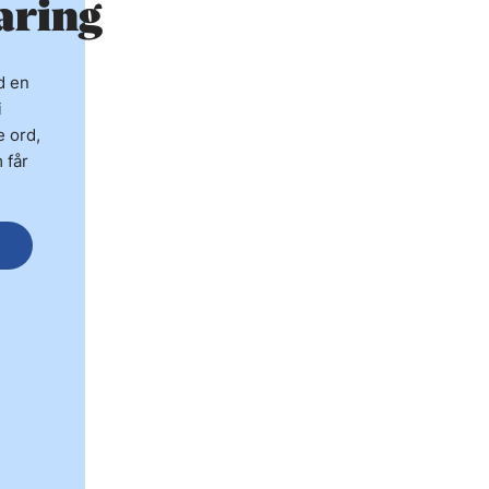
aring
d en
i
 ord,
 får