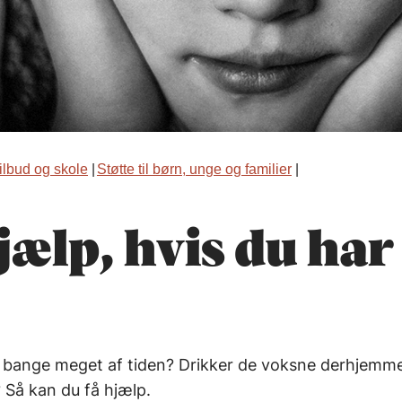
ilbud og skole
Støtte til børn, unge og familier
hjælp, hvis du har
er bange meget af tiden? Drikker de voksne derhjemme
? Så kan du få hjælp.