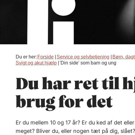
Du er her:
Forside
Service og selvbetjening
Børn, dagt
Svigt og akut hjælp
'Din side' som barn og ung
Du har ret til 
brug for det
Er du mellem 10 og 17 år? Er du ked af det ell
meget? Bliver du, eller nogen tæt på dig, slået