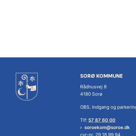
SORØ KOMMUNE
Rådhusvej 8
4180 Sorø
OBS. Indgang og parkerin
Tlf:
57 87 60 00
soroekom@soroe.dk
cvr-nr. 29 18 99 94