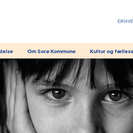
ERHV
ydelse
Om Sorø Kommune
Kultur og fælles