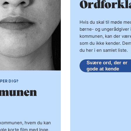
Ordforkl
Hvis du skal til møde me
børne- og ungerådgiver 
kommunen, kan der være
som du ikke kender. Dem
du her i en samlet liste.
Svære ord, der er
gode at kende
PER DIG?
mmunen
g i kommunen, hvem du kan
gle korte film med Inge,