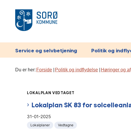
Service og selvbetjening
Politik og indfl
Du er her:
Forside
Politik og indflydelse
Høringer og af
LOKALPLAN VEDTAGET
Lokalplan SK 83 for solcellean
31-01-2025
Lokalplaner
Vedtagne