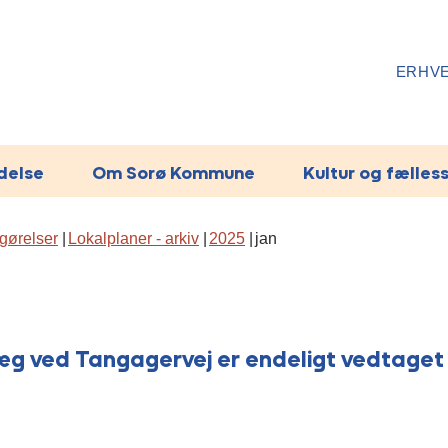
ERHV
ydelse
Om Sorø Kommune
Kultur og fælles
gørelser
Lokalplaner - arkiv
2025
jan
læg ved Tangagervej er endeligt vedtaget