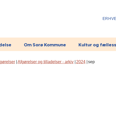
ERHV
ydelse
Om Sorø Kommune
Kultur og fælles
gørelser
Afgørelser og tilladelser - arkiv
2024
sep