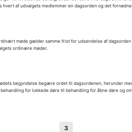
s hvert af udvalgets medlemmer en dagsorden og det fornødne 
aordinært møde gælder samme frist for udsendelse af dagsorden
algets ordinære møder.
ødets begyndelse begære ordet til dagsordenen, herunder med
 behandling for lukkede døre til behandling for åbne døre og o
3