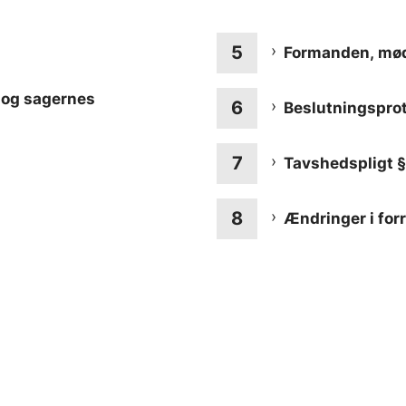
Formanden, mød
 og sagernes
Beslutningsprot
Tavshedspligt 
Ændringer i for