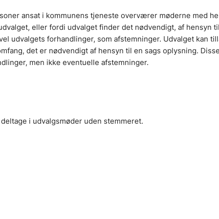
personer ansat i kommunens tjeneste overværer møderne med hen
udvalget, eller fordi udvalget finder det nødvendigt, af hensyn t
l udvalgets forhandlinger, som afstemninger. Udvalget kan til
mfang, det er nødvendigt af hensyn til en sags oplysning. Diss
dlinger, men ikke eventuelle afstemninger.
at deltage i udvalgsmøder uden stemmeret.