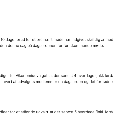
0 dage forud for et ordinært møde har indgivet skriftlig anmo
nden denne sag på dagsordenen for førstkommende møde.
ger for Økonomiudvalget, at der senest 4 hverdage (inkl. lørd
s hvert af udvalgets medlemmer en dagsorden og det fornødne 
ger for et stående udvalg, at der senest 5 hverdage (inkl. lørd