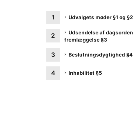
Udvalgets møder §1 og §2
Udsendelse af dagsorden
fremlæggelse §3
Beslutningsdygtighed §4
Inhabilitet §5