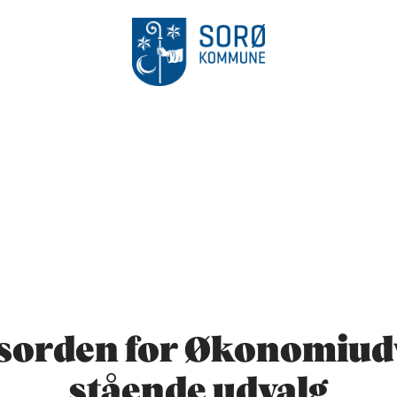
sorden for Økonomiudv
stående udvalg