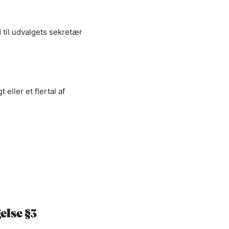
til udvalgets sekretær
ller et flertal af
else §3