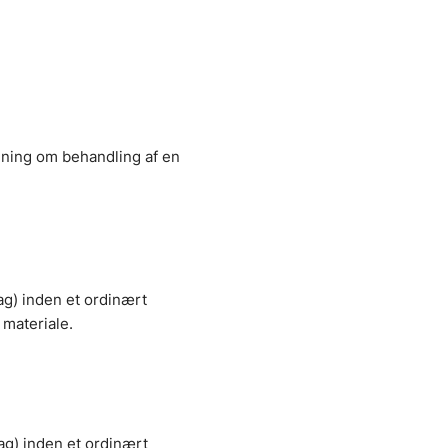
dning om behandling af en
ag) inden et ordinært
materiale.
ag) inden et ordinært