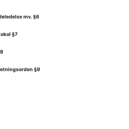
eledelse mv. §6
okol §7
§8
retningsorden §9