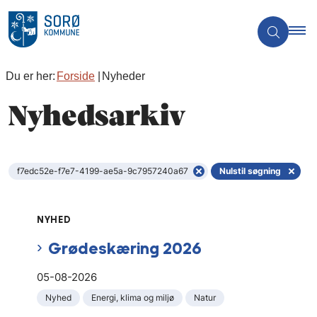
Du er her:
Forside
Nyheder
Nyhedsarkiv
f7edc52e-f7e7-4199-ae5a-9c7957240a67
Nulstil søgning
NYHED
Grødeskæring 2026
05-08-2026
Nyhed
Energi, klima og miljø
Natur